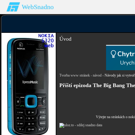
WebSnadno
Úvod
Tvorba www stránek - návod
- Návody jak si vytvoři
Příští epizoda The Big Bang Th
Výtejte na stránkách o noki